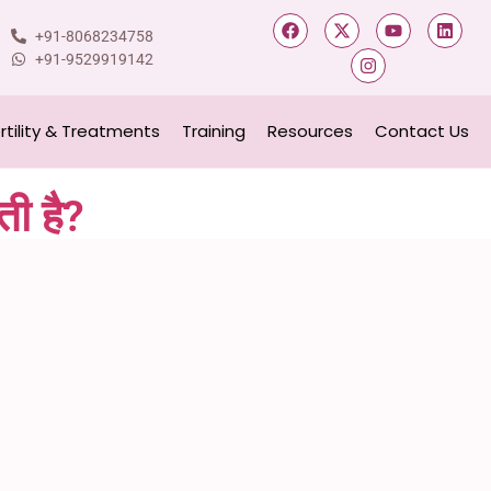
+91-8068234758
+91-9529919142
ertility & Treatments
Training
Resources
Contact Us
ती है?