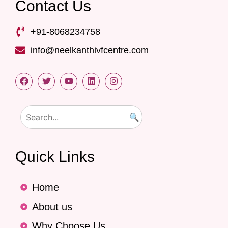
Contact Us
+91-8068234758
info@neelkanthivfcentre.com
🔍
Quick Links
Home
About us
Why Choose Us