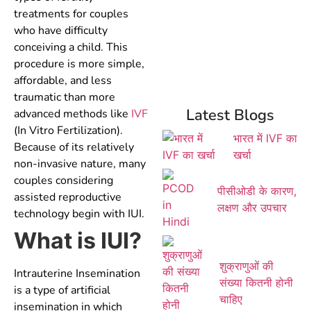
treatments for couples
who have difficulty
conceiving a child. This
procedure is more simple,
affordable, and less
traumatic than more
Latest Blogs
advanced methods like
IVF
(In Vitro Fertilization).
भारत में IVF का
Because of its relatively
खर्चा
non-invasive nature, many
couples considering
पीसीओडी के कारण,
assisted reproductive
लक्षण और उपचार
technology begin with IUI.
What is IUI?
शुक्राणुओं की
Intrauterine Insemination
संख्या कितनी होनी
is a type of artificial
चाहिए
insemination in which