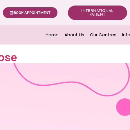
INTERNATIONAL
BOOK APPOINTMENT
PATIENT
Home
About Us
Our Centres
Inf
pose