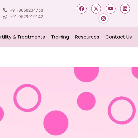
+91-8068234758
+91-9529919142
ertility & Treatments
Training
Resources
Contact Us