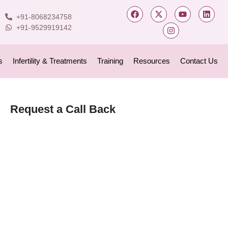
+91-8068234758
+91-9529919142
s
Infertility & Treatments
Training
Resources
Contact Us
Request a Call Back