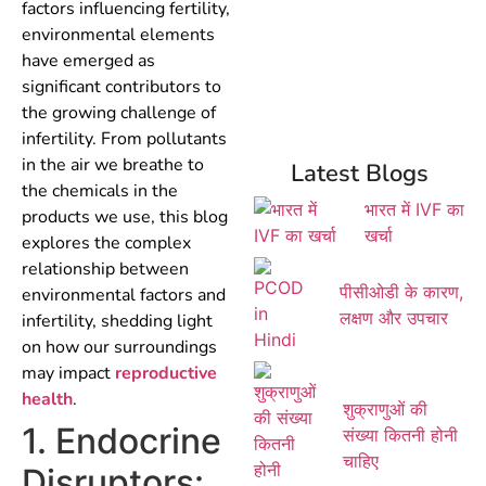
factors influencing fertility,
environmental elements
have emerged as
significant contributors to
the growing challenge of
infertility. From pollutants
in the air we breathe to
Latest Blogs
the chemicals in the
भारत में IVF का
products we use, this blog
खर्चा
explores the complex
relationship between
पीसीओडी के कारण,
environmental factors and
लक्षण और उपचार
infertility, shedding light
on how our surroundings
may impact
reproductive
health
.
शुक्राणुओं की
1. Endocrine
संख्या कितनी होनी
चाहिए
Disruptors: