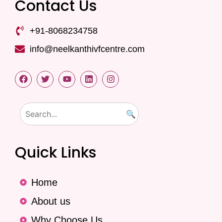
Contact Us
+91-8068234758
info@neelkanthivfcentre.com
🔍
Quick Links
Home
About us
Why Choose Us