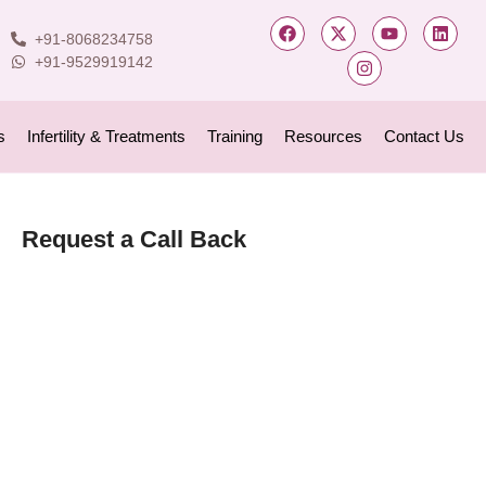
+91-8068234758
+91-9529919142
s
Infertility & Treatments
Training
Resources
Contact Us
Request a Call Back