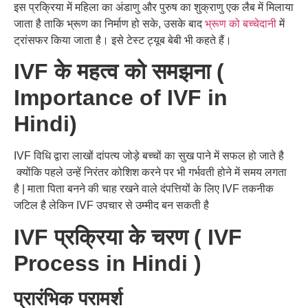
इस
प्रक्रिया
में
महिला
का
अंडाणु
और
पुरुष
का
शुक्राणु
एक
लैब
में
मिलाया
जाता
है
ताकि
भ्रूण
का
निर्माण
हो
सके
,
उसके
बाद
भ्रूण को बच्चेदानी
में
ट्रांसफर किया
जाता
है।
इसे
टेस्ट
ट्यूब
बेबी
भी
कहते
हैं।
IVF के महत्व को समझना (
Importance of IVF in
Hindi)
IVF
विधि
द्वारा
लाखों
दांपत्य
जोड़े
बच्चों
का
सुख
पाने
में
सफल
हो
जाते है
क्योंकि
पहले
उन्हें
निरंतर
कोशिश
करने
पर
भी
गर्भवती
होने में समय लगता
है | माता
पिता
बनने
की
चाह
रखने
वाले
दंपत्तियों
के
लिए
IVF तकनीक
जटिल है लेकिन IVF उपचार से उम्मीद बन सकती है
IVF प्रक्रिया के चरण ( IVF
Process in Hindi )
प्रारंभिक परामर्श