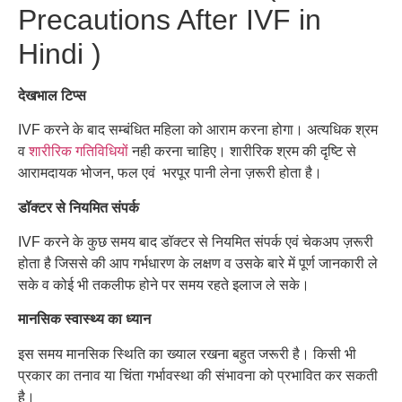
Precautions After IVF in
Hindi )
देखभाल टिप्स
IVF
करने
के
बाद
सम्बंधित
महिला
को
आराम
करना
होगा।
अत्यधिक
श्रम
व
शारीरिक
गतिविधियों
नही
करना
चाहिए।
शारीरिक
श्रम
की
दृष्टि
से
आरामदायक
भोजन, फल एवं
भरपूर
पानी
लेना
ज़रूरी
होता
है।
डॉक्टर से नियमित संपर्क
IVF
करने
के
कुछ
समय
बाद
डॉक्टर
से
नियमित
संपर्क
एवं
चेकअप
ज़रूरी
होता
है जिससे की आप गर्भधारण के लक्षण व उसके बारे में पूर्ण जानकारी ले
सके व कोई भी तकलीफ होने पर समय रहते इलाज ले सके।
मानसिक स्वास्थ्य का ध्यान
इस
समय
मानसिक
स्थिति
का
ख्याल
रखना
बहुत
जरूरी
है।
किसी
भी
प्रकार
का
तनाव
या
चिंता
गर्भावस्था
की
संभावना
को
प्रभावित
कर
सकती
है।