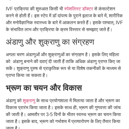
IVF
प्रक्रिया
की
शुरुआत
किसी
भी
स्पेशलिस्ट
डॉक्टर
से
कंसल्टेशन
करने
से
होती
हैं।
इस
स्टेप
में
डॉ
दांपत्य
के
पुराने
इलाज
के
बारे
में
,
शारीरिक
और
मनोवैज्ञानिक
स्वास्थ्य
के
बारे
में आकलन
करते
हैं।
इसके
पश्चात्
, IVF
के
संभावित
लाभ
और
प्रक्रिया
के
क्रम
विस्तार
से
समझाए
जाते
हैं।
अंडाणु और शुक्राणु का संग्रहण
अगला
चरण
अंडाणुओं
और
शुक्राणुओं
का
संग्रहण
है।
इसके
लिए
महिला
को
अंडाणु
बनाने की दवाएं
दी
जाती
हैं
ताकि
अधिक
अंडाणु
प्राप्त
किए
जा
सकें।
शुक्राणु
पुरुष
से
प्राकृतिक
रूप
से
या
विशेष
तकनीकों के
माध्यम
से
प्राप्त
किया
जा
सकता
है।
भ्रूण का चयन और विकास
अंडाणु
को
शुक्राणु
के
साथ
प्रयोगशाला
में
मिलाया
जाता
है
और
भ्रूण
का
विकास
प्रारंभ
किया
जाता
है।
इसके
साथ
ही
,
भ्रूण
की
गुणवत्ता
की
जांच
की
जाती
है।
आमतौर
पर
3-5
दिनों
के
भीतर
स्वस्थ
भ्रूण
का
चयन
किया
जाता
है।
इसके
बाद
,
भ्रूण
को
गर्भाशय
में
प्रत्यारोपण
के
लिए
तैयार
किया
जाता
है।