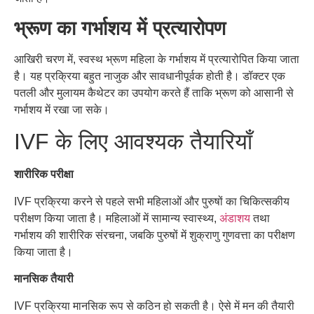
भ्रूण का गर्भाशय में प्रत्यारोपण
आखिरी
चरण
में
,
स्वस्थ
भ्रूण
महिला
के
गर्भाशय
में
प्रत्यारोपित
किया
जाता
है।
यह
प्रक्रिया
बहुत
नाजुक
और
सावधानीपूर्वक
होती
है।
डॉक्टर
एक
पतली
और
मुलायम
कैथेटर
का
उपयोग
करते
हैं
ताकि
भ्रूण
को
आसानी
से
गर्भाशय
में
रखा
जा
सके।
IVF
के
लिए
आवश्यक
तैयारियाँ
शारीरिक परीक्षा
IVF
प्रक्रिया
करने
से
पहले
सभी
महिलाओं
और
पुरुषों
का
चिकित्सकीय
परीक्षण
किया
जाता
है।
महिलाओं
में
सामान्य
स्वास्थ्य
,
अंडाशय
तथा
गर्भाशय
की
शारीरिक
संरचना
,
जबकि
पुरुषों
में
शुक्राणु
गुणवत्ता
का
परीक्षण
किया
जाता
है।
मानसिक तैयारी
IVF
प्रक्रिया
मानसिक
रूप
से
कठिन
हो
सकती
है।
ऐसे
में
मन
की
तैयारी