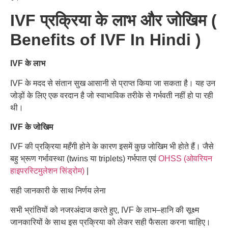
IVF प्रक्रिया के लाभ और जोखिम (
Benefits of IVF In Hindi )
IVF के लाभ
IVF
के
मदद
से
संतान
सुख
आसानी
से
प्राप्त
किया
जा
सकता
है।
यह
उन
जोड़ों
के
लिए
एक
वरदान
है
जो
स्वाभाविक
तरीके
से
गर्भवती
नहीं
हो
पा
रही
थी।
IVF के जोखिम
IVF
की
प्रक्रिया
महँगी
होने
के
कारण
इसमें
कुछ
जोखिम
भी
होते
हैं।
जैसे
बहु
भ्रूण
गर्भावस्था
(twins
या
triplets)
गर्भपात एवं
OHSS (ओवरियन
हाइपरस्टिमुलेशन सिंड्रोम)
|
सही
जानकारी
के
साथ
निर्णय
लेना
सभी
भ्रांतियों
को
नजरअंदाज
करते
हुए
, IVF
के
लाभ
–
हानि
की
सूक्ष्म
जानकारियों
के
साथ
इस
प्रक्रिया
को
लेकर
सही
फैसला
करना
चाहिए।