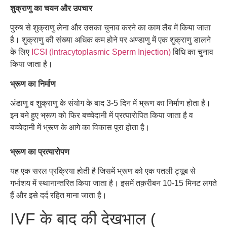
शुक्राणु का चयन और उपचार
पुरुष
से
शुक्राणु
लेना
और
उसका
चुनाव
करने
का
काम
लैब
में
किया
जाता
है।
शुक्राणु
की
संख्या
अधिक
कम
होने
पर
अण्डाणु
में
एक
शुक्राणु
डालने
के
लिए
ICSI (Intracytoplasmic Sperm Injection)
विधि
का
चुनाव
किया
जाता
है।
भ्रूण का निर्माण
अंडाणु व शुक्राणु के संयोग के बाद 3-5 दिन में भ्रूण का निर्माण होता है।
इन बने हुए भ्रूण को फिर बच्चेदानी में प्रत्यारोपित किया जाता है व
बच्चेदानी में भ्रूण के आगे का विकास पूरा होता है।
भ्रूण का प्रत्यारोपण
यह
एक
सरल
प्रक्रिया
होती
है
जिसमें
भ्रूण
को
एक
पतली
ट्यूब
से
गर्भाशय
में
स्थानान्तरित
किया
जाता
है।
इसमें
तक़रीबन
10-15
मिनट
लगते
हैं
और
इसे
दर्द
रहित
माना
जाता
है।
IVF
के
बाद
की
देखभाल (