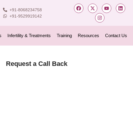
+91-8068234758
+91-9529919142
s
Infertility & Treatments
Training
Resources
Contact Us
Request a Call Back