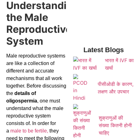
Understanding
the Male
Reproductive
System
Latest Blogs
Male reproductive systems
भारत में IVF का
are like a collection of
खर्चा
different and accurate
mechanisms that all work
पीसीओडी के कारण,
together. Before discussing
लक्षण और उपचार
the
details of
oligospermia
, one must
understand what the male
reproductive system
शुक्राणुओं की
consists of. In order for
संख्या कितनी होनी
a
male to be fertile,
they
चाहिए
need to meet the following