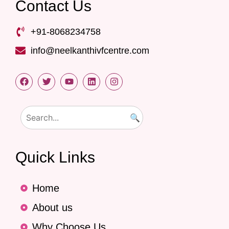
Contact Us
+91-8068234758
info@neelkanthivfcentre.com
🔍
Quick Links
Home
About us
Why Choose Us